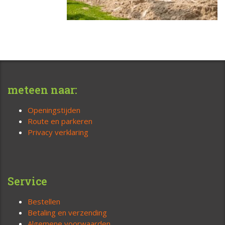
meteen naar:
Openingstijden
Route en parkeren
Privacy verklaring
Service
Bestellen
Betaling en verzending
Algemene voorwaarden