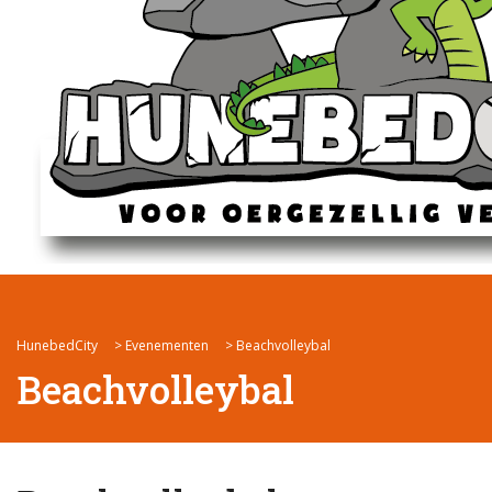
HunebedCity
>
Evenementen
>
Beachvolleybal
Beachvolleybal