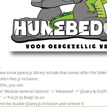
.
ve some jquery.js library include that comes after the Slider
tion files js inclusion.
 this, you can:
t 'Module General Options' -> 'Advanced' -> 'jQuery & OutP
s' -> 'Put JS to Body' to on
nd the double jQuery.js inclusion and remove it