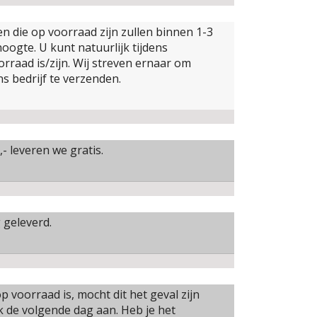
n die op voorraad zijn zullen binnen 1-3
ogte. U kunt natuurlijk tijdens
orraad is/zijn. Wij streven ernaar om
s bedrijf te verzenden.
- leveren we gratis.
 geleverd.
p voorraad is, mocht dit het geval zijn
 de volgende dag aan. Heb je het