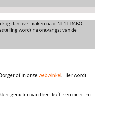
t bedrag dan overmaken naar NL11 RABO
bestelling wordt na ontvangst van de
 Borger of in onze
webwinkel
. Hier wordt
ker genieten van thee, koffie en meer. En