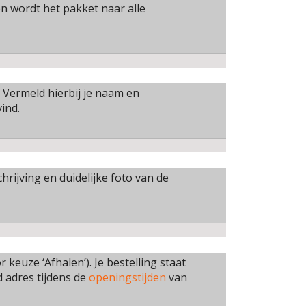
n wordt het pakket naar alle
. Vermeld hierbij je naam en
ind.
rijving en duidelijke foto van de
 keuze ‘Afhalen’). Je bestelling staat
d adres tijdens de
openingstijden
van