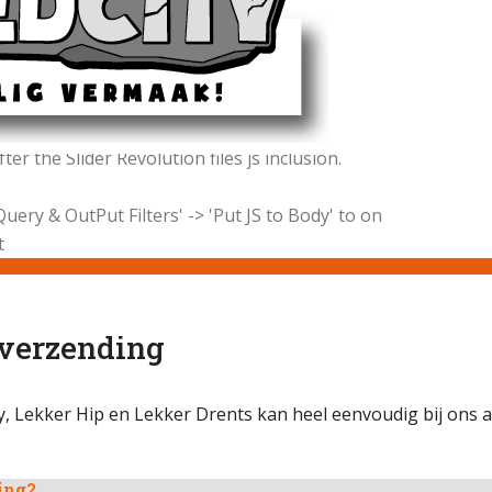
er the Slider Revolution files js inclusion.
uery & OutPut Filters' -> 'Put JS to Body' to on
t
 verzending
, Lekker Hip en Lekker Drents kan heel eenvoudig bij ons a
ling?