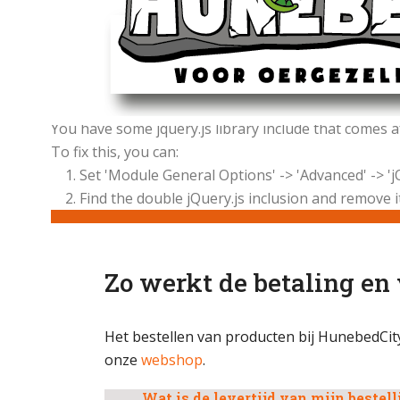
Oops...
You have some jquery.js library include that comes aft
To fix this, you can:
1. Set 'Module General Options' -> 'Advanced' -> 'jQ
2. Find the double jQuery.js inclusion and remove i
Zo werkt de betaling en
Het bestellen van producten bij HunebedCity
onze
webshop
.
Wat is de levertijd van mijn bestel