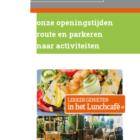
onze openingstijden
route en parkeren
naar activiteiten