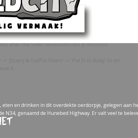
s after the Slider Revolution files js inclusion.
> 'jQuery & OutPut Filters' -> 'Put JS to Body' to on
ove it
eten en drinken in dit overdekte oerdorpje, gelegen aan het
e N34, genaamd de Hunebed Highway. Er valt veel te beleve