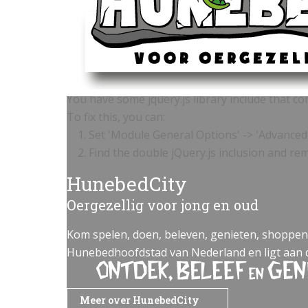
Oops...
You have some jquery.js library include that come
To fix this, you can:
1. Set 'Module General Options' -> 'Advanced' -
2. Find the double jQuery.js inclusion and rem
HunebedCity
Oergezellig voor jong en oud
Kom spelen, doen, beleven, genieten, shoppen, 
Hunebedhoofdstad van Nederland en ligt aan d
Meer over HunebedCity