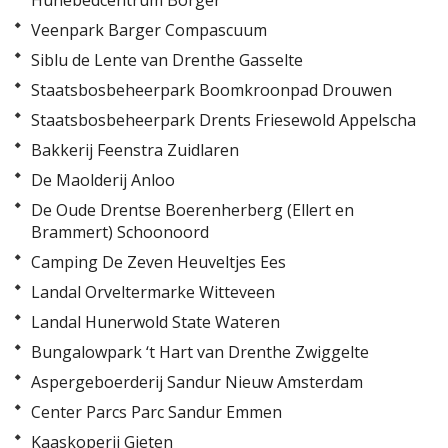
Hunebedcentrum Borger
Veenpark Barger Compascuum
Siblu de Lente van Drenthe Gasselte
Staatsbosbeheerpark Boomkroonpad Drouwen
Staatsbosbeheerpark Drents Friesewold Appelscha
Bakkerij Feenstra Zuidlaren
De Maolderij Anloo
De Oude Drentse Boerenherberg (Ellert en
Brammert) Schoonoord
Camping De Zeven Heuveltjes Ees
Landal Orveltermarke Witteveen
Landal Hunerwold State Wateren
Bungalowpark ‘t Hart van Drenthe Zwiggelte
Aspergeboerderij Sandur Nieuw Amsterdam
Center Parcs Parc Sandur Emmen
Kaaskoperij Gieten