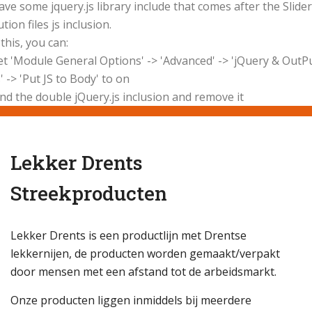
ve some jquery.js library include that comes after the Slider
tion files js inclusion.
 this, you can:
t 'Module General Options' -> 'Advanced' -> 'jQuery & OutP
s' -> 'Put JS to Body' to on
nd the double jQuery.js inclusion and remove it
Lekker Drents
Streekproducten
Lekker Drents is een productlijn met Drentse
lekkernijen, de producten worden gemaakt/verpakt
door mensen met een afstand tot de arbeidsmarkt.
Onze producten liggen inmiddels bij meerdere