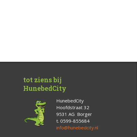
tot ziens bij
HunebedCity
HunebedCity
Hoofdstraat 32
9531 AG Borger
t. 0599-855684
info@hunebedcity.nl