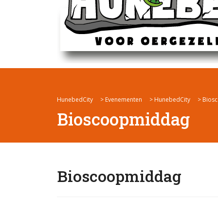
HunebedCity
>
Evenementen
>
HunebedCity
>
Bios
Bioscoopmiddag
Bioscoopmiddag