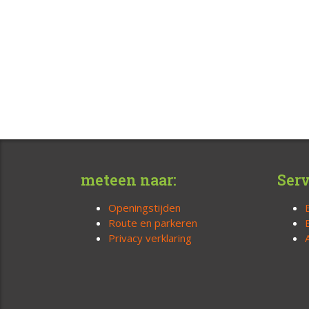
meteen naar:
Serv
Openingstijden
Route en parkeren
Privacy verklaring