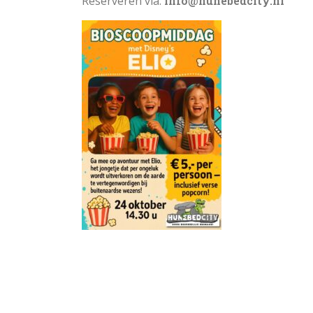
Reserveren via:
info@hunebedcity.nl