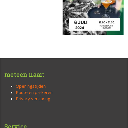
meteen naar:
Openingstijden
Route en parkeren
Privacy verklaring
Service