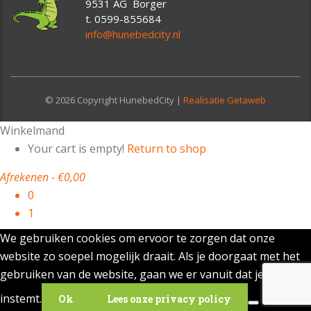
9531 AG Borger
t. 0599-855684
info@hunebedcity.nl
© 2026 Copyright HunebedCity |
Realisatie Getaweb
Winkelmand
Your cart is empty!
Return to shop
Afrekenen
-
€0,00
0
1
We gebruiken cookies om ervoor te zorgen dat onze
website zo soepel mogelijk draait. Als je doorgaat met het
gebruiken van de website, gaan we er vanuit dat je ermee
instemt.
Ok
Lees onze privacy policy