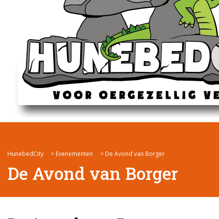
HunebedCity
>
Evenementen
>
De Avond van Borger
De Avond van Borger