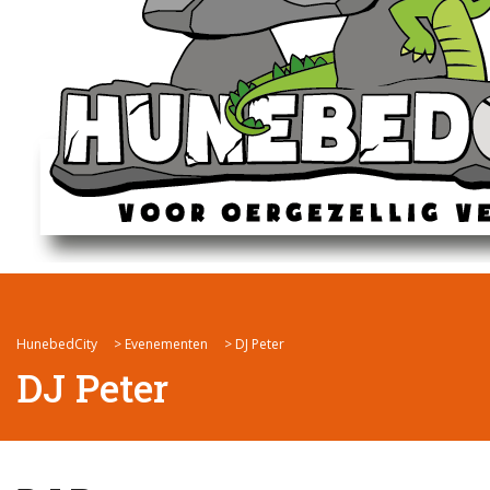
HunebedCity
>
Evenementen
>
DJ Peter
DJ Peter