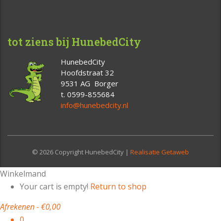
tot ziens bij HunebedCity
HunebedCity
Hoofdstraat 32
9531 AG Borger
t. 0599-855684
info@hunebedcity.nl
© 2026 Copyright HunebedCity |
Realisatie Getaweb
Winkelmand
Your cart is empty!
Return to shop
Afrekenen
-
€0,00
0