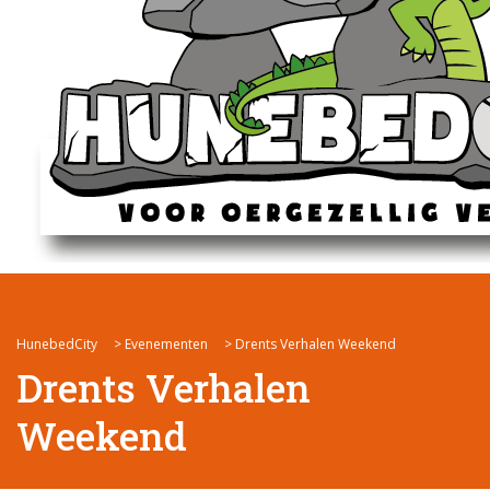
HunebedCity
>
Evenementen
>
Drents Verhalen Weekend
Drents Verhalen
Weekend