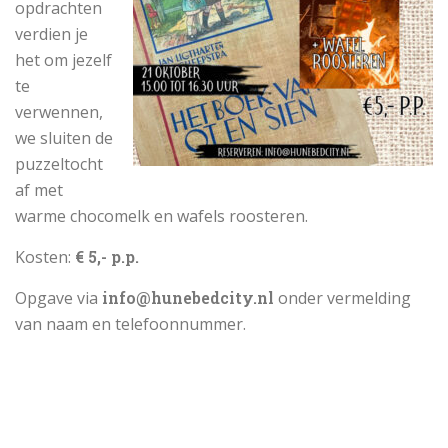
opdrachten
verdien je
het om jezelf
te
verwennen,
we sluiten de
puzzeltocht
af met
warme chocomelk en wafels roosteren.
Kosten:
€ 5,- p.p.
Opgave via
info@hunebedcity.nl
onder vermelding
van naam en telefoonnummer.