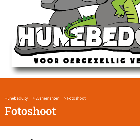
HunebedCity
>
Evenementen
>
Fotoshoot
Fotoshoot