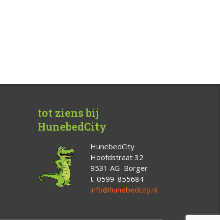
tot ziens bij
HunebedCity
HunebedCity
Hoofdstraat 32
9531 AG Borger
t. 0599-855684
info@hunebedcity.nl