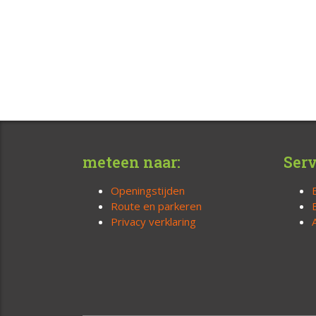
meteen naar:
Serv
Openingstijden
Route en parkeren
Privacy verklaring