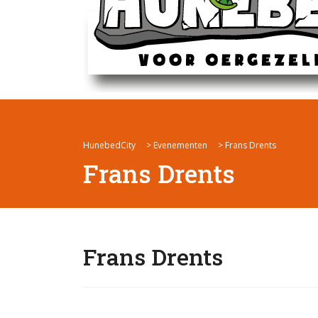
HunebedCity
>
Evenementen
>
Frans Drents
Frans Drents
Frans Drents