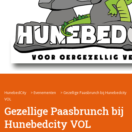
HunebedCity
>
Evenementen
>
Gezellige Paasbrunch bij Hunebedcity
VOL
Gezellige Paasbrunch bij
Hunebedcity VOL