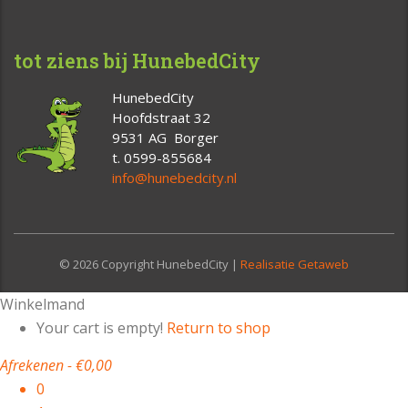
tot ziens bij HunebedCity
HunebedCity
Hoofdstraat 32
9531 AG Borger
t. 0599-855684
info@hunebedcity.nl
© 2026 Copyright HunebedCity |
Realisatie Getaweb
Winkelmand
Your cart is empty!
Return to shop
Afrekenen
-
€0,00
0