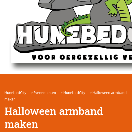
HunebedCity
>
Evenementen
>
HunebedCity
>
Halloween armband
maken
Halloween armband
maken