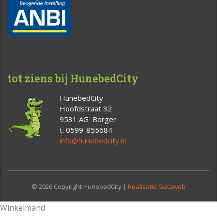
tot ziens bij HunebedCity
HunebedCity
Hoofdstraat 32
9531 AG Borger
t. 0599-855684
info@hunebedcity.nl
© 2026 Copyright HunebedCity |
Realisatie Getaweb
Winkelmand