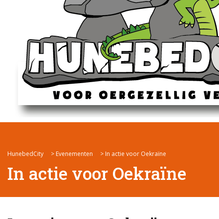
HunebedCity
>
Evenementen
>
In actie voor Oekraïne
In actie voor Oekraïne