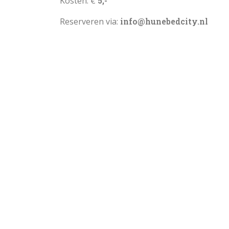
Kosten: €
5,-
Reserveren via:
info@hunebedcity.nl