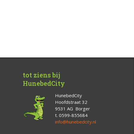
tot ziens bij
HunebedCity
HunebedCity
Hoofdstraat 32
9531 AG Borger
t. 0599-855684
info@hunebedcity.nl