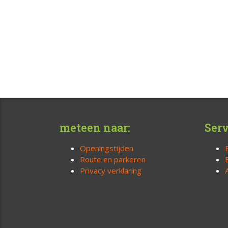
meteen naar:
Serv
Openingstijden
Route en parkeren
Privacy verklaring