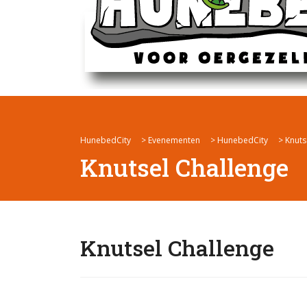
HunebedCity
>
Evenementen
>
HunebedCity
>
Knuts
Knutsel Challenge
Knutsel Challenge