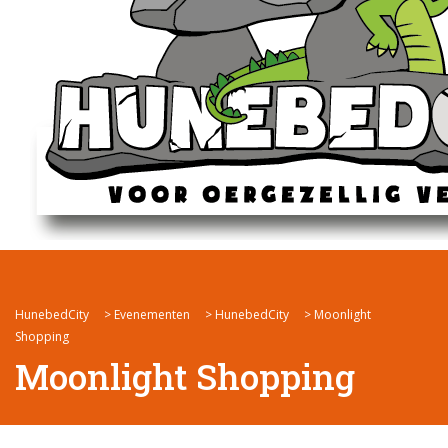
HunebedCity
>
Evenementen
>
HunebedCity
>
Moonlight
Shopping
Moonlight Shopping