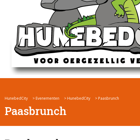
HunebedCity
>
Evenementen
>
HunebedCity
>
Paasbrunch
Paasbrunch