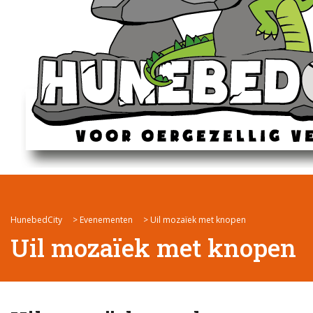
HunebedCity
>
Evenementen
>
Uil mozaïek met knopen
Uil mozaïek met knopen