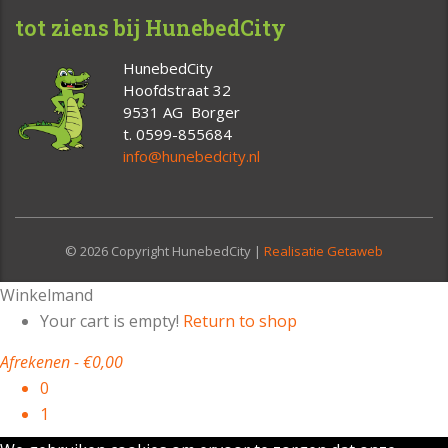
tot ziens bij HunebedCity
HunebedCity
Hoofdstraat 32
9531 AG Borger
t. 0599-855684
info@hunebedcity.nl
© 2026 Copyright HunebedCity |
Realisatie Getaweb
Winkelmand
Your cart is empty!
Return to shop
Afrekenen
-
€0,00
0
1