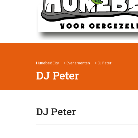
HunebedCity
>
Evenementen
>
DJ Peter
DJ Peter
DJ Peter