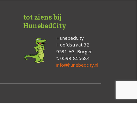
tot ziens bij
HunebedCity
HunebedCity
Hoofdstraat 32
9531 AG Borger
t. 0599-855684
info@hunebedcity.nl