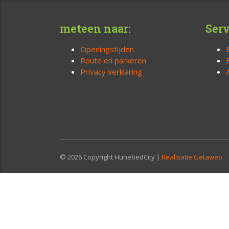
meteen naar:
Serv
Openingstijden
Route en parkeren
Privacy verklaring
© 2026 Copyright HunebedCity |
Realisatie Getaweb
Winkelmand
Your cart is empty!
Return to shop
Afrekenen
-
€0,00
0