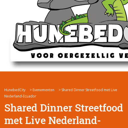
HunebedCity
>
Evenementen
>
Shared Dinner Streetfood met Live
Nederland-Ecuador
Shared Dinner Streetfood
met Live Nederland-