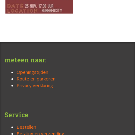
meteen naar:
Openingstijden
Route en parkeren
Privacy verklaring
Service
Bestellen
Betaling en verzending