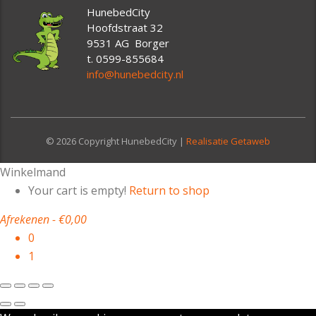
HunebedCity
Hoofdstraat 32
9531 AG Borger
t. 0599-855684
info@hunebedcity.nl
© 2026 Copyright HunebedCity |
Realisatie Getaweb
Winkelmand
Your cart is empty!
Return to shop
Afrekenen
-
€0,00
0
1