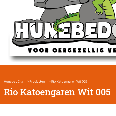
HunebedCity
>
Producten
>
Rio Katoengaren Wit 005
Rio Katoengaren Wit 005