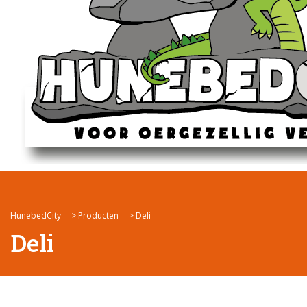
HunebedCity
>
Producten
>
Deli
Deli