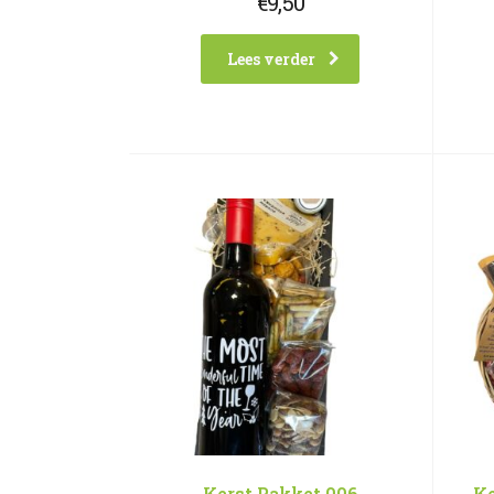
€
9,50
Lees verder
Kerst Pakket 006
Ke