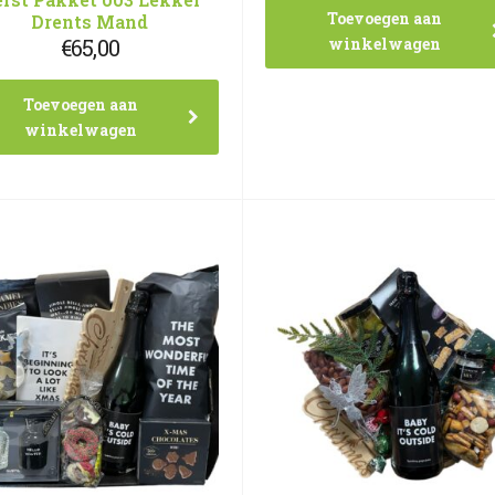
Toevoegen aan
Drents Mand
winkelwagen
€
65,00
Toevoegen aan
winkelwagen