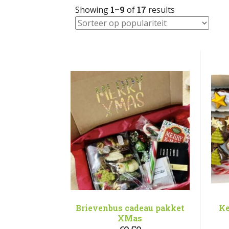
Showing
1–9
of
17
results
Brievenbus cadeau pakket
Ke
XMas