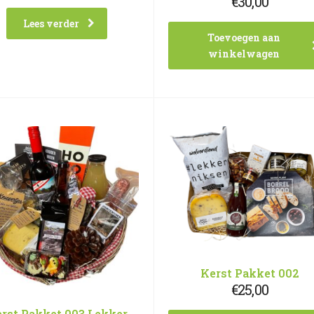
€
30,00
Lees verder
Toevoegen aan
winkelwagen
Kerst Pakket 002
€
25,00
rst Pakket 003 Lekker