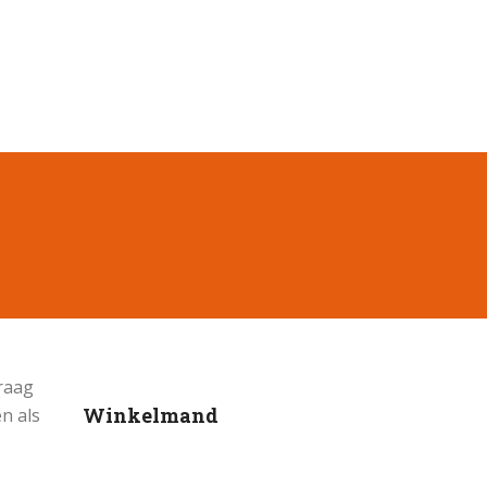
graag
Winkelmand
n als