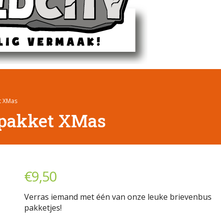
t XMas
 pakket XMas
€
9,50
Verras iemand met één van onze leuke brievenbus
pakketjes!