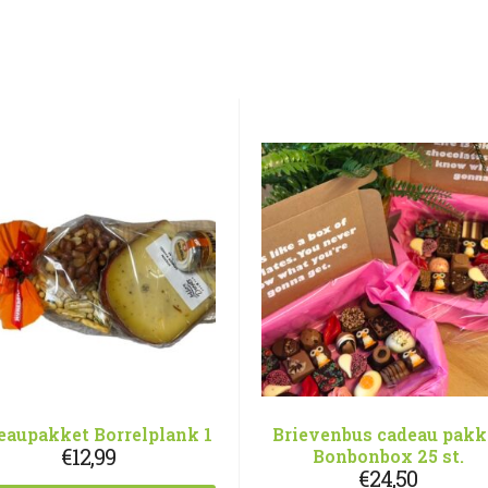
eaupakket Borrelplank 1
Brievenbus cadeau pakk
€
12,99
Bonbonbox 25 st.
€
24,50