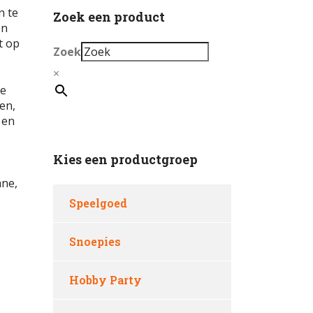
n te
Zoek een product
en
t op
Zoek
×
je
en,
 en
Kies een productgroep
ane,
Speelgoed
Snoepies
Hobby Party