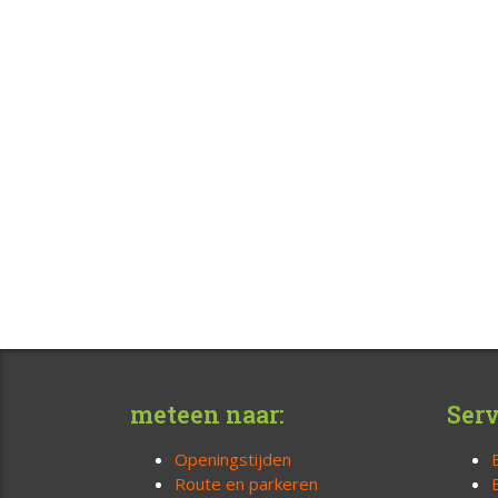
meteen naar:
Serv
Openingstijden
Route en parkeren