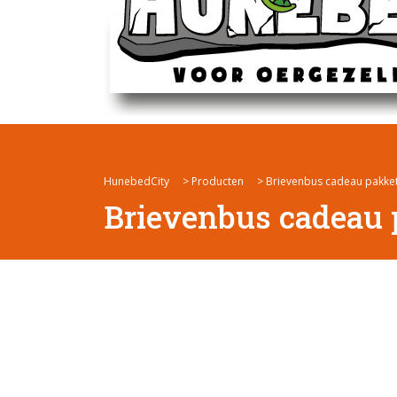
HunebedCity
>
Producten
>
Brievenbus cadeau pakke
Brievenbus cadeau