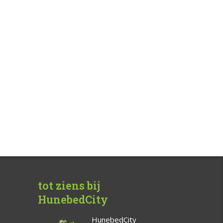
tot ziens bij
HunebedCity
HunebedCity