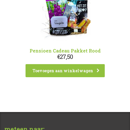
Pensioen Cadeau Pakket Rood
€
27,50
Toevoegen aan winkelwagen
meteen naar: