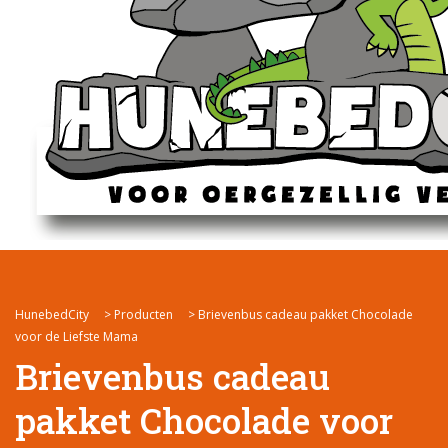
HunebedCity
>
Producten
>
Brievenbus cadeau pakket Chocolade
voor de Liefste Mama
Brievenbus cadeau
pakket Chocolade voor