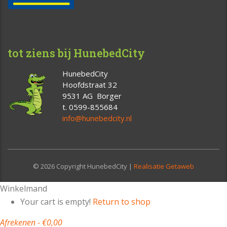
tot ziens bij HunebedCity
HunebedCity
Hoofdstraat 32
9531 AG Borger
t. 0599-855684
info@hunebedcity.nl
© 2026 Copyright HunebedCity |
Realisatie Getaweb
Winkelmand
Your cart is empty!
Return to shop
Afrekenen
-
€0,00