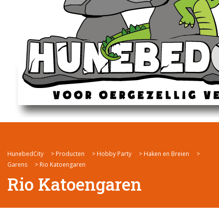
HunebedCity
>
Producten
>
Hobby Party
>
Haken en Breien
>
Garens
>
Rio Katoengaren
Rio Katoengaren