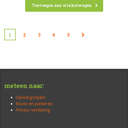
Toevoegen aan winkelwagen
1
2
3
4
5
meteen naar:
Openingstijden
Route en parkeren
Privacy verklaring