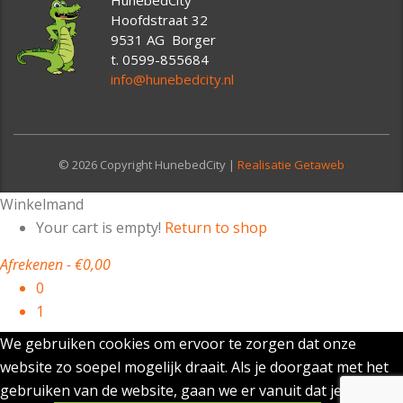
HunebedCity
Hoofdstraat 32
9531 AG Borger
t. 0599-855684
info@hunebedcity.nl
© 2026 Copyright HunebedCity |
Realisatie Getaweb
Winkelmand
Your cart is empty!
Return to shop
Afrekenen
-
€0,00
0
1
We gebruiken cookies om ervoor te zorgen dat onze
website zo soepel mogelijk draait. Als je doorgaat met het
gebruiken van de website, gaan we er vanuit dat je ermee