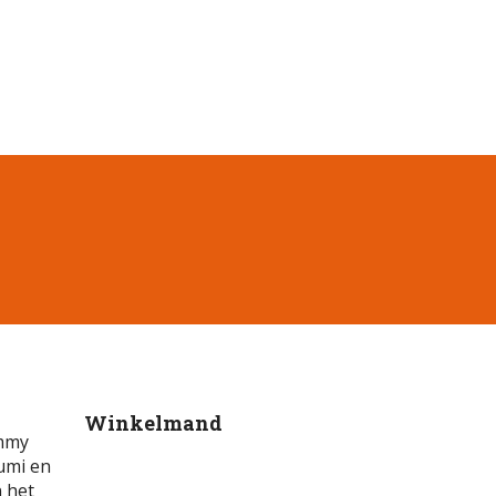
Winkelmand
ammy
umi en
n het