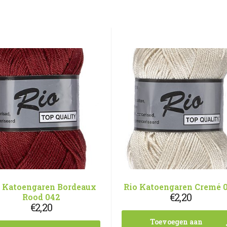
o Katoengaren Bordeaux
Rio Katoengaren Cremé 
€
2,20
Rood 042
€
2,20
Toevoegen aan