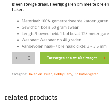
is een stevige draad. Heerlijk garen om mee te breie
haken.
Materiaal: 100% gemerceriseerde katoen garen
Gewicht: 1 bol is 50 gram zwaar
Lengte/hoeveelheid: 1 bol bevat 125 meter gare
Wasbaar: Wasbaar op 40 graden.
Aanbevolen haak- / breinaald dikte: 3 – 3,5 mm
Toevoegen aan winkelwagen
Categorie:
Haken en Breien
,
Hobby Party
,
Rio Katoengaren
related products