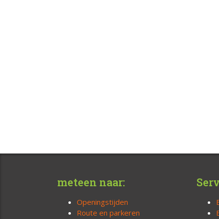
meteen naar:
Serv
Openingstijden
Route en parkeren