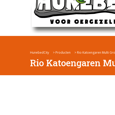
HunebedCity
>
Producten
>
Rio Katoengaren Multi Gr
Rio Katoengaren Mu