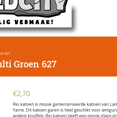
oen 627
lti Groen 627
€
2,70
Rio katoen is mooie gemerceriseerde katoen van L
Yarns. Dit katoen garen is heel geschikt voor amigur
andere knuffels. Rio katoen heeft een mooie glans e