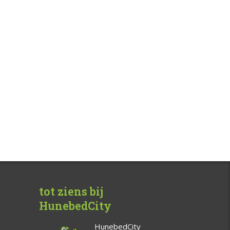
tot ziens bij
HunebedCity
HunebedCity