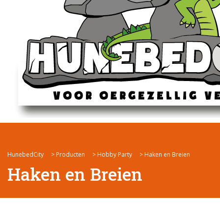
HunebedCity
>
Producten
>
Hobby Party
>
Haken en Breien
Haken en Breien