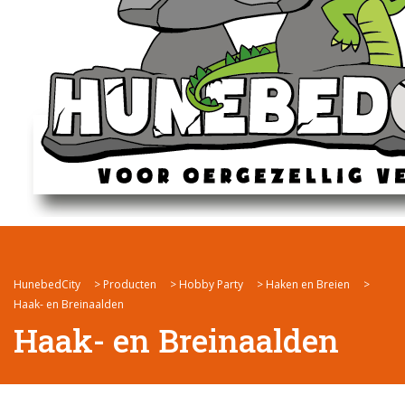
HunebedCity
>
Producten
>
Hobby Party
>
Haken en Breien
>
Haak- en Breinaalden
Haak- en Breinaalden