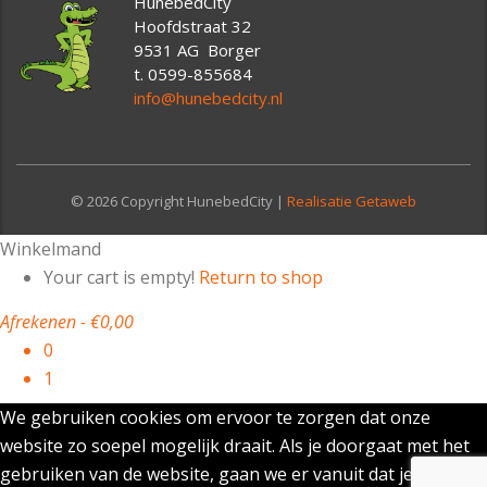
HunebedCity
Hoofdstraat 32
9531 AG Borger
t. 0599-855684
info@hunebedcity.nl
© 2026 Copyright HunebedCity |
Realisatie Getaweb
Winkelmand
Your cart is empty!
Return to shop
Afrekenen
-
€0,00
0
1
We gebruiken cookies om ervoor te zorgen dat onze
website zo soepel mogelijk draait. Als je doorgaat met het
gebruiken van de website, gaan we er vanuit dat je ermee