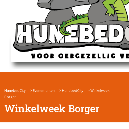
HunebedCity
>
Evenementen
>
HunebedCity
>
Winkelweek
Borger
Winkelweek Borger