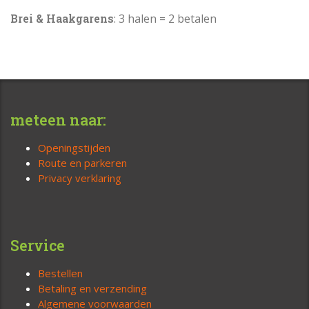
Brei & Haakgarens
: 3 halen = 2 betalen
meteen naar:
Openingstijden
Route en parkeren
Privacy verklaring
Service
Bestellen
Betaling en verzending
Algemene voorwaarden