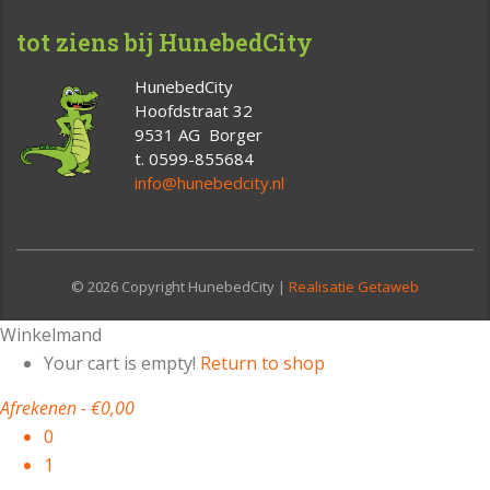
tot ziens bij HunebedCity
HunebedCity
Hoofdstraat 32
9531 AG Borger
t. 0599-855684
info@hunebedcity.nl
© 2026 Copyright HunebedCity |
Realisatie Getaweb
Winkelmand
Your cart is empty!
Return to shop
Afrekenen
-
€0,00
0
1