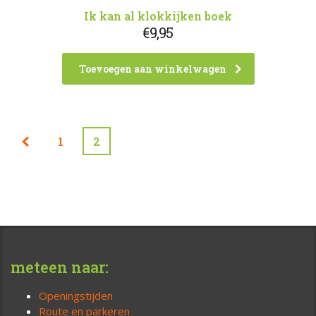
Ik kan al klokkijken boek
€
9,95
Toevoegen aan winkelwagen
1
2
meteen naar:
Openingstijden
Route en parkeren