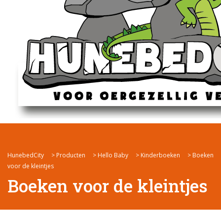
HunebedCity
>
Producten
>
Hello Baby
>
Kinderboeken
>
Boeken
voor de kleintjes
Boeken voor de kleintjes