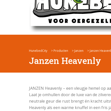
HunebedCity
>
Producten
>
Janzen
>
Janzen Heavenl
Janzen Heavenly
JANZEN Heavenly – een vleugje hemel op aa
Laat je omhullen door de luxe van de zilver
neutrale geur die rust brengt én kracht uits
Heavenly als een warme knuffel in een fris ja