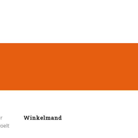
Winkelmand
er
voelt