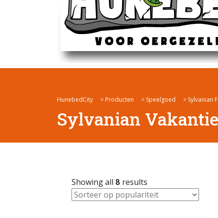
HunebedCity
>
Producten
>
Speelgoed
>
Sylvanian F
Sylvanian Vakanti
Showing all
8
results