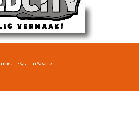
amilies
>
Sylvanian Vakantie
e