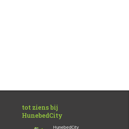
tot ziens bij
HunebedCity
HunebedCity