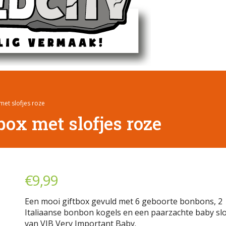
et slofjes roze
ox met slofjes roze
€
9,99
Een mooi giftbox gevuld met 6 geboorte bonbons, 2
Italiaanse bonbon kogels en een paarzachte baby slo
van VIB Very Important Baby.