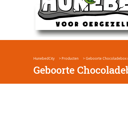
HunebedCity
>
Producten
>
Geboorte Chocoladebox m
Geboorte Chocoladeb