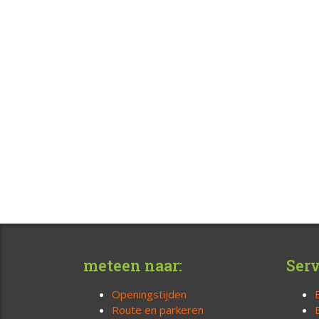
meteen naar:
Serv
Openingstijden
Route en parkeren