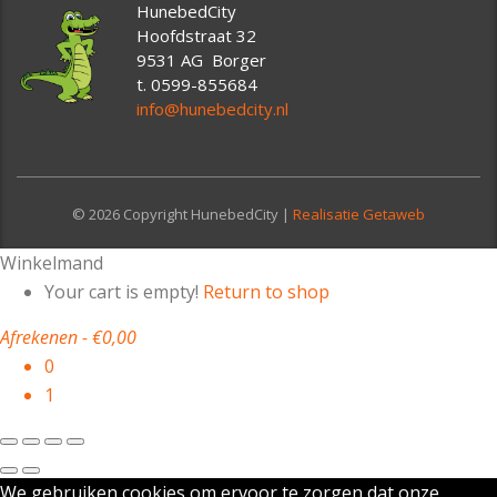
HunebedCity
Hoofdstraat 32
9531 AG Borger
t. 0599-855684
info@hunebedcity.nl
© 2026 Copyright HunebedCity |
Realisatie Getaweb
Winkelmand
Your cart is empty!
Return to shop
Afrekenen
-
€0,00
0
1
We gebruiken cookies om ervoor te zorgen dat onze