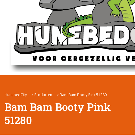
HunebedCity
>
Producten
>
Bam Bam Booty Pink 51280
Bam Bam Booty Pink
51280