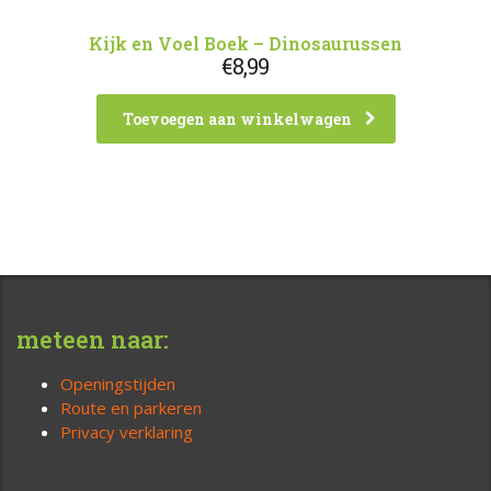
Kijk en Voel Boek – Dinosaurussen
€
8,99
Toevoegen aan winkelwagen
meteen naar:
Openingstijden
Route en parkeren
Privacy verklaring