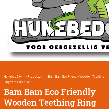
HunebedCity
>
Producten
>
Bam Bam Eco Friendly Wooden Teething
Ring With Ears 51651
Bam Bam Eco Friendly
Wooden Teething Ring