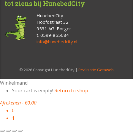
tot ziens bij HunebedCity
HunebedCity
Hoofdstraat 32
9531 AG Borger
t. 0599-855684
info@hunebedcity.nl
© 2026 Copyright HunebedCity |
Realisatie Getaweb
Winkelmand
Your cart is empty!
Return to shop
Afrekenen
-
€0,00
0
1