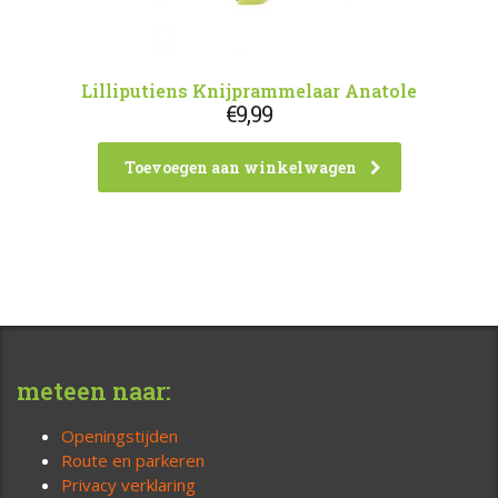
Lilliputiens Knijprammelaar Anatole
€
9,99
Toevoegen aan winkelwagen
meteen naar:
Openingstijden
Route en parkeren
Privacy verklaring