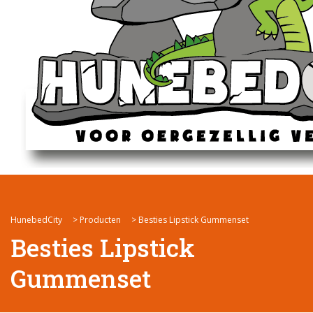
HunebedCity
>
Producten
>
Besties Lipstick Gummenset
Besties Lipstick
Gummenset