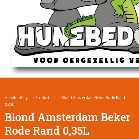
HunebedCity
>
Producten
>
Blond Amsterdam Beker Rode Rand
0,35L
Blond Amsterdam Beker
Rode Rand 0,35L