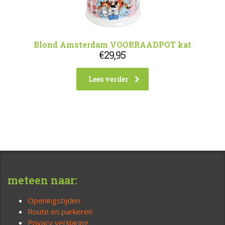
Blond Amsterdam VOORRAADPOT kat
€
29,95
Lees verder
meteen naar:
Openingstijden
Route en parkeren
Privacy verklaring