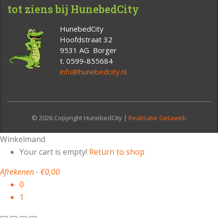
tot ziens bij HunebedCity
HunebedCity
Hoofdstraat 32
9531 AG Borger
t. 0599-855684
info@hunebedcity.nl
© 2026 Copyright HunebedCity |
Realisatie Getaweb
Winkelmand
Your cart is empty!
Return to shop
Afrekenen
-
€0,00
0
1