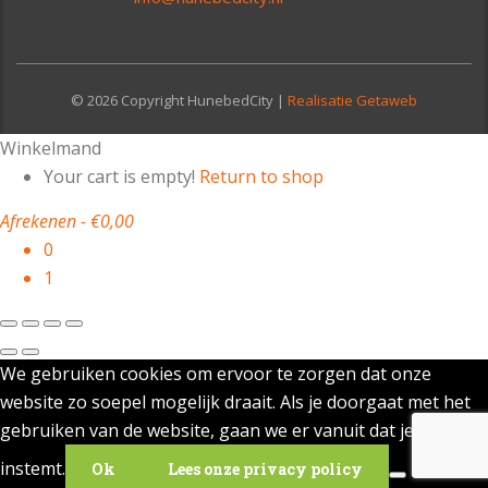
© 2026 Copyright HunebedCity |
Realisatie Getaweb
Winkelmand
Your cart is empty!
Return to shop
Afrekenen
-
€0,00
0
1
We gebruiken cookies om ervoor te zorgen dat onze
website zo soepel mogelijk draait. Als je doorgaat met het
gebruiken van de website, gaan we er vanuit dat je ermee
instemt.
Ok
Lees onze privacy policy