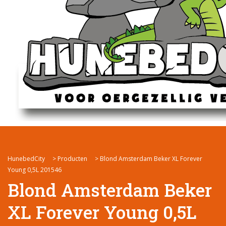
HunebedCity
>
Producten
>
Blond Amsterdam Beker XL Forever
Young 0,5L 201546
Blond Amsterdam Beker
XL Forever Young 0,5L