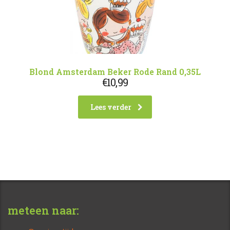
Blond Amsterdam Beker Rode Rand 0,35L
€
10,99
Lees verder
meteen naar: