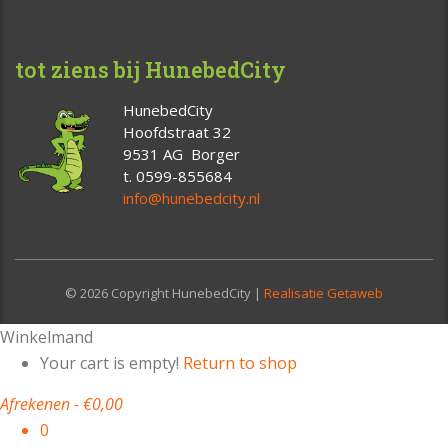
tot ziens bij HunebedCity
HunebedCity
Hoofdstraat 32
9531 AG Borger
t. 0599-855684
info@hunebedcity.nl
© 2026 Copyright HunebedCity |
Realisatie Getaweb
Winkelmand
Your cart is empty!
Return to shop
Afrekenen
-
€0,00
0