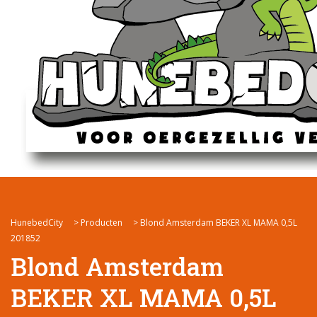
HunebedCity
>
Producten
>
Blond Amsterdam BEKER XL MAMA 0,5L
201852
Blond Amsterdam
BEKER XL MAMA 0,5L