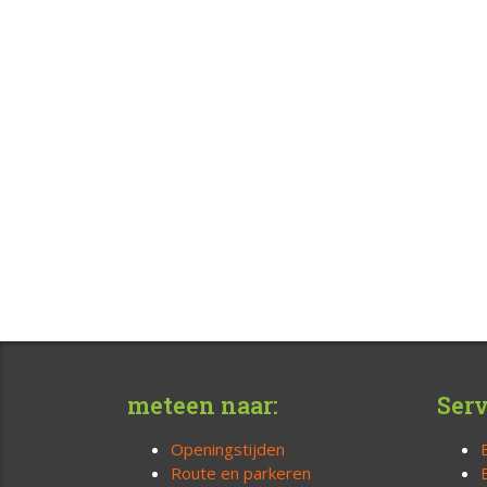
meteen naar:
Serv
Openingstijden
Route en parkeren