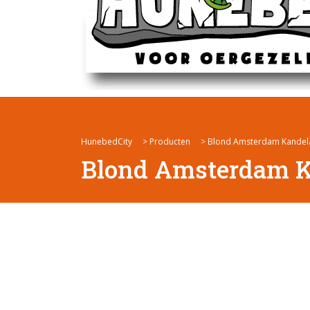
HunebedCity
>
Producten
>
Blond Amsterdam Kandela
Blond Amsterdam K