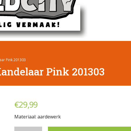
ar Pink 201303
andelaar Pink 201303
€
29,99
Materiaal: aardewerk