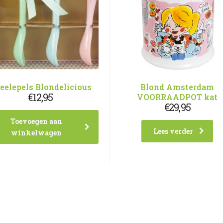
eelepels Blondelicious
Blond Amsterdam
€
12,95
VOORRAADPOT kat
€
29,95
Toevoegen aan
Lees verder
winkelwagen