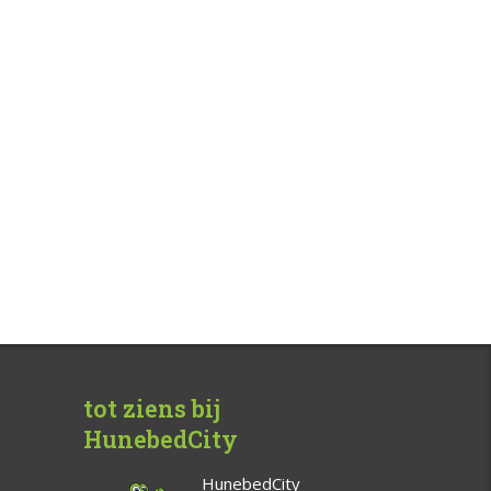
tot ziens bij
HunebedCity
HunebedCity