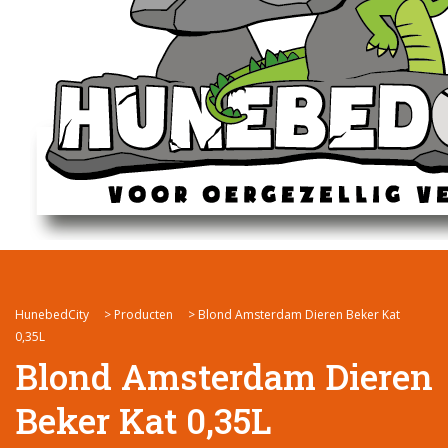
HunebedCity
>
Producten
>
Blond Amsterdam Dieren Beker Kat
0,35L
Blond Amsterdam Dieren
Beker Kat 0,35L