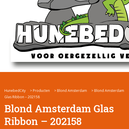
HunebedCity
>
Producten
>
Blond Amsterdam
>
Blond Amsterdam
Glas Ribbon – 202158
Blond Amsterdam Glas
Ribbon – 202158