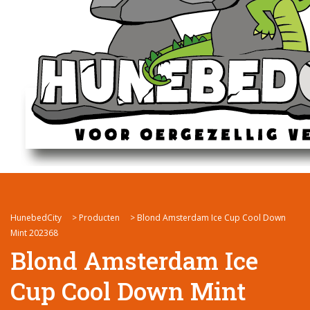
HunebedCity
>
Producten
>
Blond Amsterdam Ice Cup Cool Down
Mint 202368
Blond Amsterdam Ice
Cup Cool Down Mint