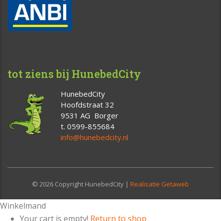
tot ziens bij HunebedCity
HunebedCity
Hoofdstraat 32
9531 AG Borger
t. 0599-855684
info@hunebedcity.nl
© 2026 Copyright HunebedCity |
Realisatie Getaweb
Winkelmand
Your cart is empty!
Return to shop