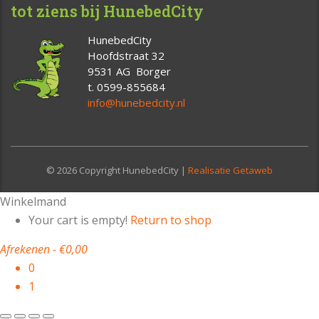
tot ziens bij HunebedCity
HunebedCity
Hoofdstraat 32
9531 AG Borger
t. 0599-855684
info@hunebedcity.nl
© 2026 Copyright HunebedCity |
Realisatie Getaweb
Winkelmand
Your cart is empty!
Return to shop
Afrekenen
-
€0,00
0
1