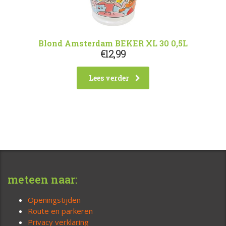
Blond Amsterdam BEKER XL 30 0,5L
€
12,99
Lees verder
meteen naar:
Openingstijden
Route en parkeren
Privacy verklaring