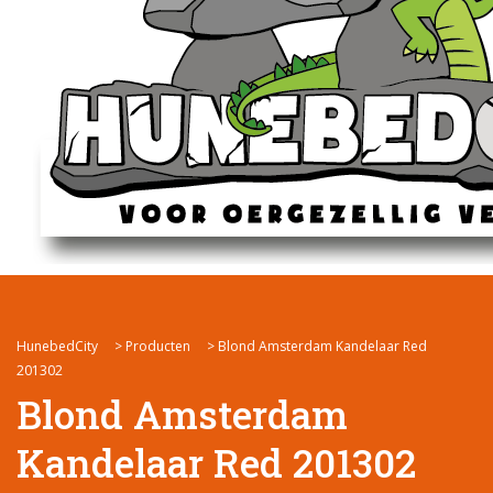
HunebedCity
>
Producten
>
Blond Amsterdam Kandelaar Red
201302
Blond Amsterdam
Kandelaar Red 201302