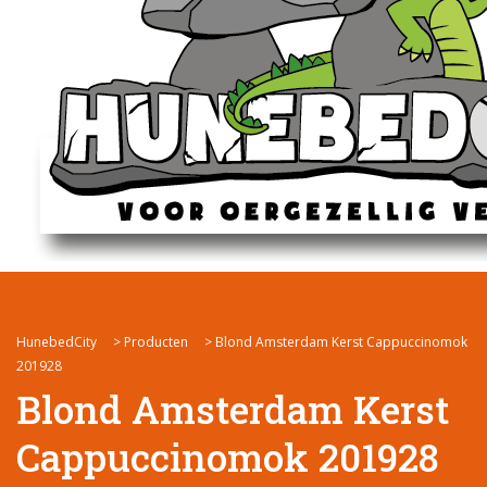
HunebedCity
>
Producten
>
Blond Amsterdam Kerst Cappuccinomok
201928
Blond Amsterdam Kerst
Cappuccinomok 201928