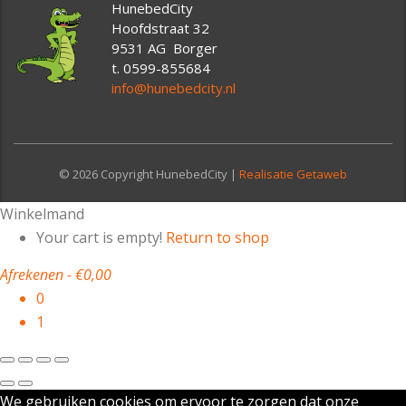
HunebedCity
Hoofdstraat 32
9531 AG Borger
t. 0599-855684
info@hunebedcity.nl
© 2026 Copyright HunebedCity |
Realisatie Getaweb
Winkelmand
Your cart is empty!
Return to shop
Afrekenen
-
€0,00
0
1
We gebruiken cookies om ervoor te zorgen dat onze