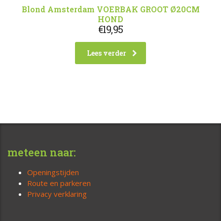
Blond Amsterdam VOERBAK GROOT Ø20CM
HOND
€
19,95
Lees verder
meteen naar:
Openingstijden
Route en parkeren
Privacy verklaring