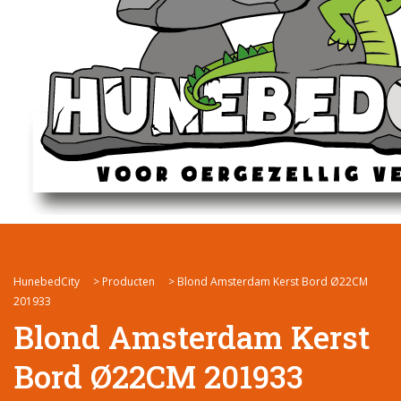
HunebedCity
>
Producten
>
Blond Amsterdam Kerst Bord Ø22CM
201933
Blond Amsterdam Kerst
Bord Ø22CM 201933