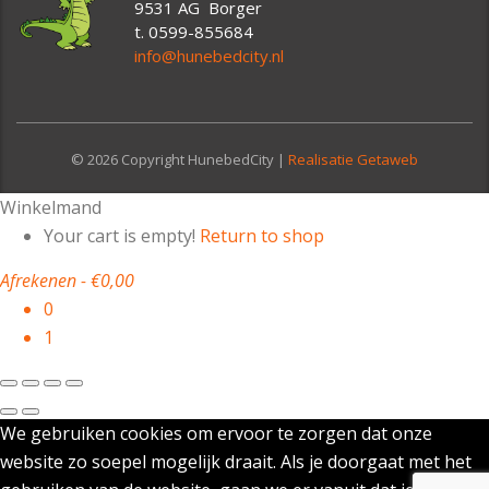
9531 AG Borger
t. 0599-855684
info@hunebedcity.nl
© 2026 Copyright HunebedCity |
Realisatie Getaweb
Winkelmand
Your cart is empty!
Return to shop
Afrekenen
-
€0,00
0
1
We gebruiken cookies om ervoor te zorgen dat onze
website zo soepel mogelijk draait. Als je doorgaat met het