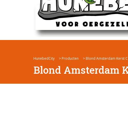
HunebedCity
>
Producten
>
Blond Amsterdam Kerst 
Blond Amsterdam K