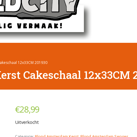
Cakeschaal 12x33CM 201930
erst Cakeschaal 12x33CM 
€
28,99
Uitverkocht
Categorie:
Blond Amsterdam Kerst
,
Blond Amsterdam Servies