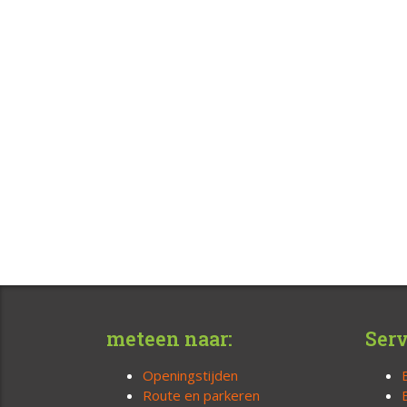
meteen naar:
Serv
Openingstijden
Route en parkeren