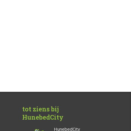
tot ziens bij
HunebedCity
HunebedCity