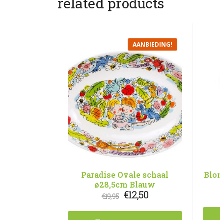
related products
AANBIEDING!
Paradise Ovale schaal
Blo
ø28,5cm Blauw
Oorspronkelijke
Huidige
€
12,50
€
19,95
prijs
prijs
was:
is: