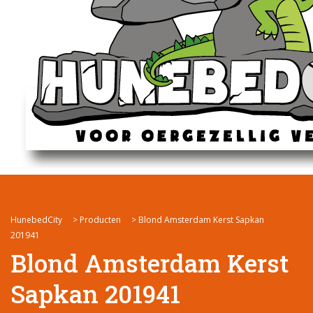
HunebedCity
>
Producten
>
Blond Amsterdam Kerst Sapkan
201941
Blond Amsterdam Kerst
Sapkan 201941