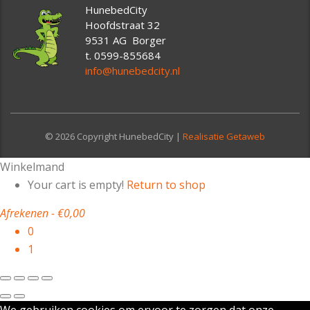
HunebedCity
Hoofdstraat 32
9531 AG Borger
t. 0599-855684
info@hunebedcity.nl
© 2026 Copyright HunebedCity |
Realisatie Getaweb
Winkelmand
Your cart is empty!
Return to shop
Afrekenen
-
€0,00
0
1