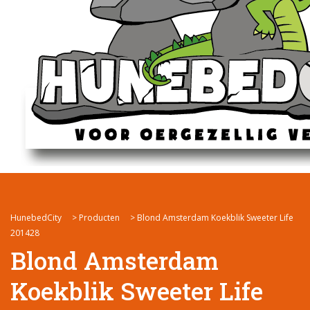
HunebedCity
>
Producten
>
Blond Amsterdam Koekblik Sweeter Life
201428
Blond Amsterdam
Koekblik Sweeter Life